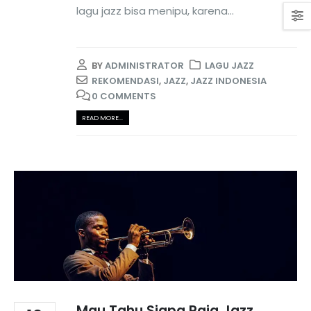
lagu jazz bisa menipu, karena...
BY
ADMINISTRATOR
LAGU JAZZ
REKOMENDASI
,
JAZZ
,
JAZZ INDONESIA
0 COMMENTS
READ MORE...
Mau Tahu Siapa Raja Jazz