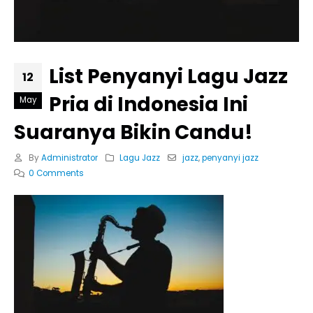
List Penyanyi Lagu Jazz
12
Pria di Indonesia Ini
May
Suaranya Bikin Candu!
By
Administrator
Lagu Jazz
jazz
,
penyanyi jazz
0 Comments