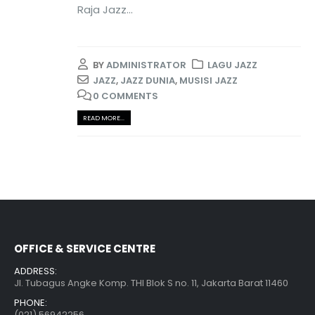
Raja Jazz...
BY
ADMINISTRATOR
LAGU JAZZ
JAZZ
,
JAZZ DUNIA
,
MUSISI JAZZ
0 COMMENTS
READ MORE...
OFFICE & SERVICE CENTRE
ADDRESS:
Jl. Tubagus Angke Komp. THI Blok S no. 11, Jakarta Barat 11460
PHONE:
(021) 56942256