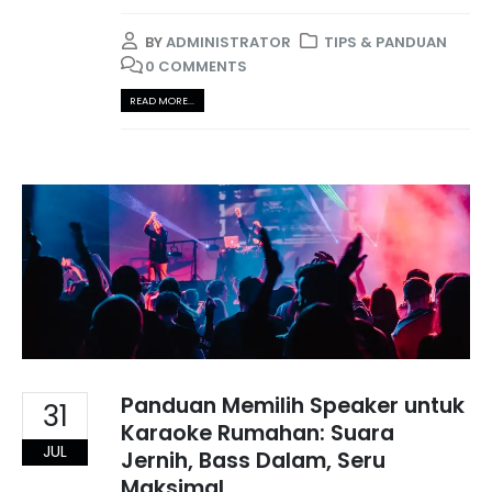
BY
ADMINISTRATOR
TIPS & PANDUAN
0 COMMENTS
READ MORE...
Panduan Memilih Speaker untuk
31
Karaoke Rumahan: Suara
JUL
Jernih, Bass Dalam, Seru
Maksimal