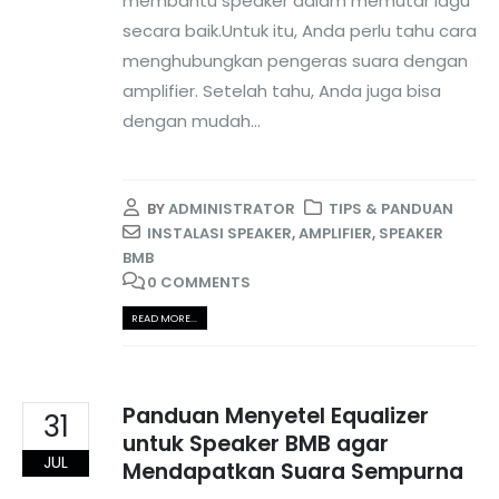
membantu speaker dalam memutar lagu
secara baik.Untuk itu, Anda perlu tahu cara
menghubungkan pengeras suara dengan
amplifier. Setelah tahu, Anda juga bisa
dengan mudah...
BY
ADMINISTRATOR
TIPS & PANDUAN
INSTALASI SPEAKER
,
AMPLIFIER
,
SPEAKER
BMB
0 COMMENTS
READ MORE...
Panduan Menyetel Equalizer
31
untuk Speaker BMB agar
JUL
Mendapatkan Suara Sempurna