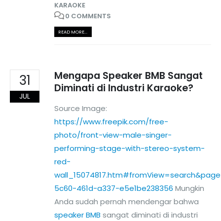
KARAOKE
0 COMMENTS
READ MORE...
Mengapa Speaker BMB Sangat
31
Diminati di Industri Karaoke?
JUL
Source Image:
https://www.freepik.com/free-
photo/front-view-male-singer-
performing-stage-with-stereo-system-
red-
wall_15074817.htm#fromView=search&page
5c60-461d-a337-e5e1be238356
Mungkin
Anda sudah pernah mendengar bahwa
speaker BMB
sangat diminati di industri