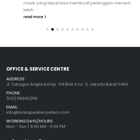
musik yang tepat bisa membuat pelanggan merasa
lebih...
read more
OFFICE & SERVICE CENTRE
ADDRESS:
Jl. Tubagus Angke Komp. THI Blok S no. 11, Jakarta Barat 11460
PHONE:
(021) 56942256
EMAIL:
info@bmbspeakersystem.com
WORKING DAYS/HOURS:
Mon - Sun / 9:00 AM - 5:00 PM