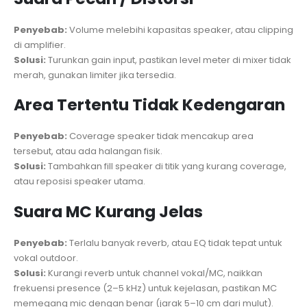
Penyebab:
Volume melebihi kapasitas speaker, atau clipping
di amplifier.
Solusi:
Turunkan gain input, pastikan level meter di mixer tidak
merah, gunakan limiter jika tersedia.
Area Tertentu Tidak Kedengaran
Penyebab:
Coverage speaker tidak mencakup area
tersebut, atau ada halangan fisik.
Solusi:
Tambahkan fill speaker di titik yang kurang coverage,
atau reposisi speaker utama.
Suara MC Kurang Jelas
Penyebab:
Terlalu banyak reverb, atau EQ tidak tepat untuk
vokal outdoor.
Solusi:
Kurangi reverb untuk channel vokal/MC, naikkan
frekuensi presence (2–5 kHz) untuk kejelasan, pastikan MC
memegang mic dengan benar (jarak 5–10 cm dari mulut).