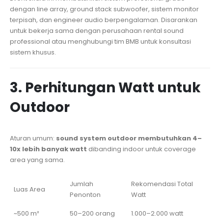
dengan line array, ground stack subwoofer, sistem monitor
terpisah, dan engineer audio berpengalaman. Disarankan
untuk bekerja sama dengan perusahaan rental sound
professional atau menghubungi tim BMB untuk konsultasi
sistem khusus.
3. Perhitungan Watt untuk
Outdoor
Aturan umum:
sound system outdoor membutuhkan 4–
10x lebih banyak watt
dibanding indoor untuk coverage
area yang sama.
Jumlah
Rekomendasi Total
Luas Area
Penonton
Watt
~500 m²
50–200 orang
1.000–2.000 watt