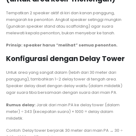
Tempatkan 2 speaker aktif di kiri dan kanan panggung,
mengarah ke penonton. Angkat speaker setinggi mungkin
(gunakan speaker stand atau scaffolding) agar suara
melewati kepala penonton, bukan menyebar ke tanah.
Prinsip: speaker harus “melihat” semua penonton.
Konfigurasi dengan Delay Tower
Untuk area yang sangat dalam (lebih dari 30 meter dari
panggung), tambahkan 1–2 delay tower di tengah area.
Speaker delay diset dengan delay waktu (dalam milidetik)
agar suara tiba bersamaan dengan suara dari main PA.
Rumus delay:
Jarak dari main PA ke delay tower (dalam
meter) ÷ 343 (kecepatan suara) × 1000 = delay dalam
milidetik.
Contoh: Delay tower berjarak 30 meter dari main PA → 30 ÷