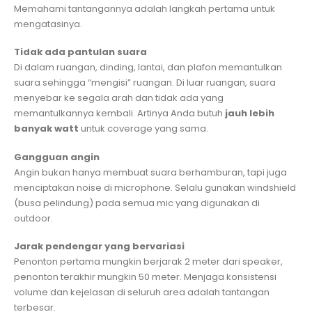
Memahami tantangannya adalah langkah pertama untuk
mengatasinya.
Tidak ada pantulan suara
Di dalam ruangan, dinding, lantai, dan plafon memantulkan
suara sehingga “mengisi” ruangan. Di luar ruangan, suara
menyebar ke segala arah dan tidak ada yang
memantulkannya kembali. Artinya Anda butuh
jauh lebih
banyak watt
untuk coverage yang sama.
Gangguan angin
Angin bukan hanya membuat suara berhamburan, tapi juga
menciptakan noise di microphone. Selalu gunakan windshield
(busa pelindung) pada semua mic yang digunakan di
outdoor.
Jarak pendengar yang bervariasi
Penonton pertama mungkin berjarak 2 meter dari speaker,
penonton terakhir mungkin 50 meter. Menjaga konsistensi
volume dan kejelasan di seluruh area adalah tantangan
terbesar.