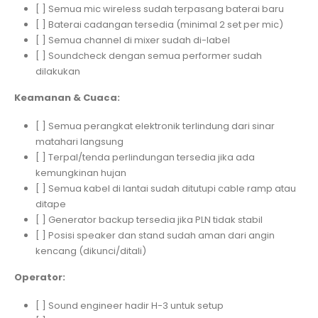
[ ] Semua mic wireless sudah terpasang baterai baru
[ ] Baterai cadangan tersedia (minimal 2 set per mic)
[ ] Semua channel di mixer sudah di-label
[ ] Soundcheck dengan semua performer sudah
dilakukan
Keamanan & Cuaca:
[ ] Semua perangkat elektronik terlindung dari sinar
matahari langsung
[ ] Terpal/tenda perlindungan tersedia jika ada
kemungkinan hujan
[ ] Semua kabel di lantai sudah ditutupi cable ramp atau
ditape
[ ] Generator backup tersedia jika PLN tidak stabil
[ ] Posisi speaker dan stand sudah aman dari angin
kencang (dikunci/ditali)
Operator:
[ ] Sound engineer hadir H-3 untuk setup