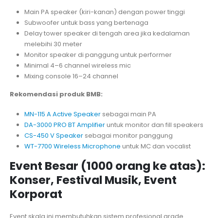
Main PA speaker (kiri-kanan) dengan power tinggi
Subwoofer untuk bass yang bertenaga
Delay tower speaker di tengah area jika kedalaman
melebihi 30 meter
Monitor speaker di panggung untuk performer
Minimal 4–6 channel wireless mic
Mixing console 16–24 channel
Rekomendasi produk BMB:
MN-115 A Active Speaker
sebagai main PA
DA-3000 PRO BT Amplifier
untuk monitor dan fill speakers
CS-450 V Speaker
sebagai monitor panggung
WT-7700 Wireless Microphone
untuk MC dan vocalist
Event Besar (1000 orang ke atas):
Konser, Festival Musik, Event
Korporat
Event skala ini membutuhkan sistem profesional grade