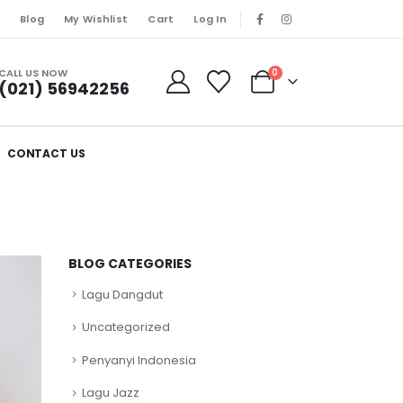
s
Blog
My Wishlist
Cart
Log In
CALL US NOW
0
(021) 56942256
CONTACT US
BLOG CATEGORIES
Lagu Dangdut
Uncategorized
Penyanyi Indonesia
Lagu Jazz