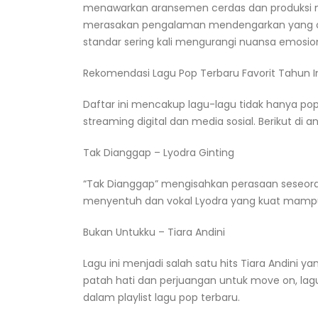
menawarkan aransemen cerdas dan produksi ma
merasakan pengalaman mendengarkan yang opti
standar sering kali mengurangi nuansa emosio
Rekomendasi Lagu Pop Terbaru Favorit Tahun I
Daftar ini mencakup lagu-lagu tidak hanya popul
streaming digital dan media sosial. Berikut di a
Tak Dianggap – Lyodra Ginting
“Tak Dianggap” mengisahkan perasaan seseoran
menyentuh dan vokal Lyodra yang kuat mamp
Bukan Untukku – Tiara Andini
Lagu ini menjadi salah satu hits Tiara Andini 
patah hati dan perjuangan untuk move on, lag
dalam playlist lagu pop terbaru.