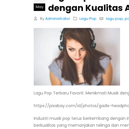
dengan Kualitas 
May
By
Administrator
Lagu Pop
lagu pop
,
po
Lagu Pop Terbaru Favorit: Menikmati Musik deng
https://pixabay.com/id/photos/gadis-headp
Industri musik pop terus berkembang dengan i
berkualitas yang memanjakan telinga dan men