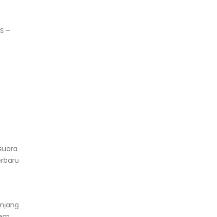
S –
suara
erbaru
anjang
tem