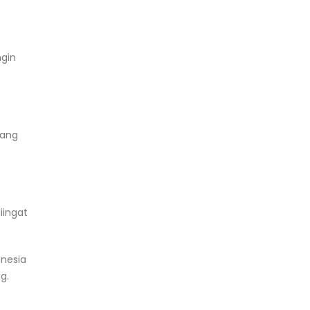
ngin
rang
iingat
nesia
g.