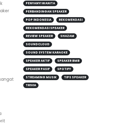
uk
PENYANYI WANITA
aker
PERBANDINGAN SPEAKER
POP INDONESIA
REKOMENDASI
REKOMENDASI SPEAKER
REVIEW SPEAKER
SHAZAM
SOUNDCLOUD
SOUND SYSTEM KARAOKE
SPEAKER AKTIF
SPEAKER BMB
SPEAKER PASIF
SPOTIFY
STREAMING MUSIK
TIPS SPEAKER
 sangat
TRIVIA
a
rit