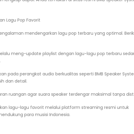
n Lagu Pop Favorit
pengalaman mendengarkan lagu pop terbaru yang optimal. Berik
a selalu meng-update playlist dengan lagu-lagu pop terbaru sed
.
ikan pada perangkat audio berkualitas seperti BMB Speaker Syst
h dan detail.
ran ruangan agar suara speaker terdengar maksimal tanpa distor
an lagu-lagu favorit melalui platform streaming resmi untuk
mendukung para musisi Indonesia.