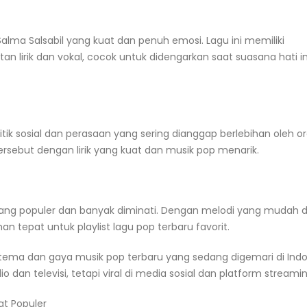
ma Salsabil yang kuat dan penuh emosi. Lagu ini memiliki
 lirik dan vokal, cocok untuk didengarkan saat suasana hati i
itik sosial dan perasaan yang sering dianggap berlebihan oleh o
rsebut dengan lirik yang kuat dan musik pop menarik.
i yang populer dan banyak diminati. Dengan melodi yang mudah d
han tepat untuk playlist lagu pop terbaru favorit.
ema dan gaya musik pop terbaru yang sedang digemari di Indo
dio dan televisi, tetapi viral di media sosial dan platform streamin
at Populer