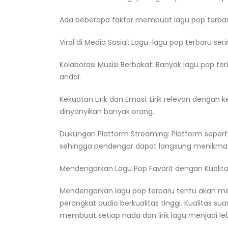
Ada beberapa faktor membuat lagu pop terbaru 
Viral di Media Sosial: Lagu-lagu pop terbaru ser
Kolaborasi Musisi Berbakat: Banyak lagu pop t
andal.
Kekuatan Lirik dan Emosi: Lirik relevan dengan
dinyanyikan banyak orang.
Dukungan Platform Streaming: Platform sepert
sehingga pendengar dapat langsung menikmati 
Mendengarkan Lagu Pop Favorit dengan Kualita
Mendengarkan lagu pop terbaru tentu akan m
perangkat audio berkualitas tinggi. Kualitas sua
membuat setiap nada dan lirik lagu menjadi le