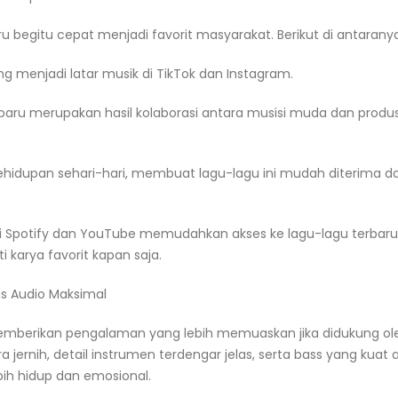
begitu cepat menjadi favorit masyarakat. Berikut di antaranya
ing menjadi latar musik di TikTok dan Instagram.
erbaru merupakan hasil kolaborasi antara musisi muda dan produ
 kehidupan sehari-hari, membuat lagu-lagu ini mudah diterima d
i Spotify dan YouTube memudahkan akses ke lagu-lagu terbaru
karya favorit kapan saja.
s Audio Maksimal
emberikan pengalaman yang lebih memuaskan jika didukung ol
ra jernih, detail instrumen terdengar jelas, serta bass yang kuat 
bih hidup dan emosional.