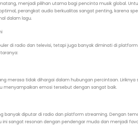
tang, menjadi pilihan utama bagi pencinta musik global. Unt
mal, perangkat audio berkualitas sangat penting, karena spe
nal dalam lagu.
ni
er di radio dan televisi, tetapi juga banyak diminati di platform
ntaranya:
g merasa tidak dihargai dalam hubungan percintaan. Liriknya
u menyampaikan emosi tersebut dengan sangat baik.
yang banyak diputar di radio dan platform streaming. Dengan tem
u ini sangat resonan dengan pendengar muda dan menjadi favo