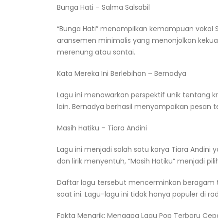
Bunga Hati – Salma Salsabil
“Bunga Hati” menampilkan kemampuan vokal Sal
aransemen minimalis yang menonjolkan kekuatan
merenung atau santai.
Kata Mereka Ini Berlebihan – Bernadya
Lagu ini menawarkan perspektif unik tentang kr
lain. Bernadya berhasil menyampaikan pesan te
Masih Hatiku – Tiara Andini
Lagu ini menjadi salah satu karya Tiara Andin
dan lirik menyentuh, “Masih Hatiku” menjadi pili
Daftar lagu tersebut mencerminkan beragam t
saat ini. Lagu-lagu ini tidak hanya populer di ra
Fakta Menarik: Mengapa Lagu Pop Terbaru Cep