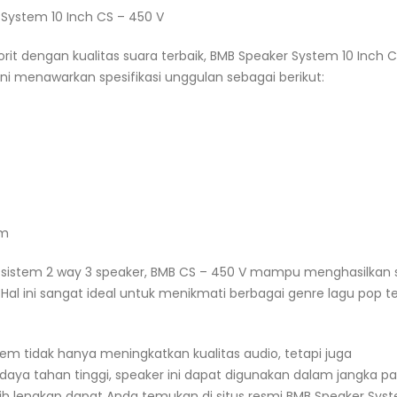
 System 10 Inch CS – 450 V
rit dengan kualitas suara terbaik, BMB Speaker System 10 Inch C
ni menawarkan spesifikasi unggulan sebagai berikut:
mm
istem 2 way 3 speaker, BMB CS – 450 V mampu menghasilkan 
Hal ini sangat ideal untuk menikmati berbagai genre lagu pop t
em tidak hanya meningkatkan kualitas audio, tetapi juga
ya tahan tinggi, speaker ini dapat digunakan dalam jangka p
bih lengkap dapat Anda temukan di situs resmi BMB Speaker Sys