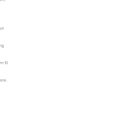
ut
ang
em 10
si..