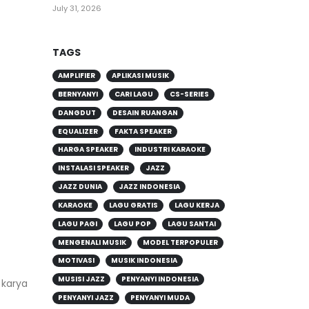
July 31, 2026
TAGS
AMPLIFIER
APLIKASI MUSIK
BERNYANYI
CARI LAGU
CS-SERIES
DANGDUT
DESAIN RUANGAN
EQUALIZER
FAKTA SPEAKER
HARGA SPEAKER
INDUSTRI KARAOKE
INSTALASI SPEAKER
JAZZ
JAZZ DUNIA
JAZZ INDONESIA
KARAOKE
LAGU GRATIS
LAGU KERJA
LAGU PAGI
LAGU POP
LAGU SANTAI
MENGENALI MUSIK
MODEL TERPOPULER
MOTIVASI
MUSIK INDONESIA
MUSISI JAZZ
PENYANYI INDONESIA
 karya
PENYANYI JAZZ
PENYANYI MUDA